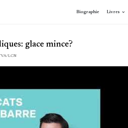
Biographie
Livres
iques: glace mince?
TVA/LCN