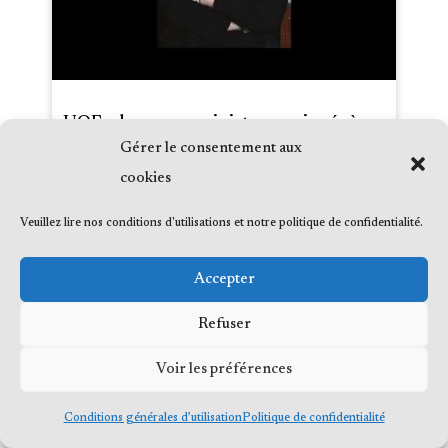
UOF : deux sous-ministres assignés à
comparaître devant un comité fédéral
Gérer le consentement aux
cookies
Date :
2019-01-31
Média :
Radio-Canada
Veuillez lire nos conditions d'utilisations et notre politique de confidentialité.
Émission :
Y a pas deux matins pareils
Accepter
Refuser
Voir les préférences
Conditions générales d’utilisation
Politique de confidentialité