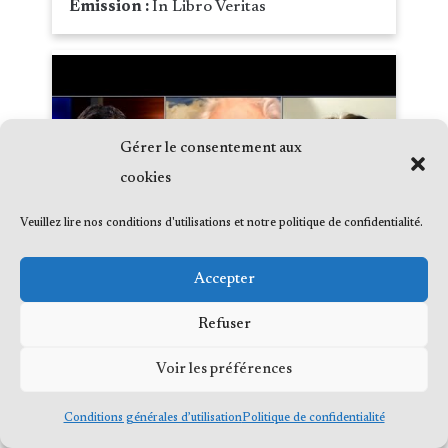
Émission :
In Libro Veritas
Gérer le consentement aux
cookies
Veuillez lire nos conditions d'utilisations et notre politique de confidentialité.
Accepter
Refuser
Loi 21 : la Cour suprême refuse
Voir les préférences
d’entendre la demande de suspension
Conditions générales d’utilisation
Politique de confidentialité
Date :
2020-09-04