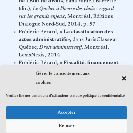
de l’État de droit
», dans Yanick Barrette
(dir.),
Le Québec à l’heure des choix : regard
sur les grands enjeux
, Montréal, Éditions
Dialogue Nord-Sud, 2014, p. 57
Frédéric Bérard, «
La classification des
actes administratifs
», dans JurisClasseur
Québec
, Droit administratif,
Montréal,
LexisNexis, 2014
Frédéric Bérard, «
Fiscalité, financement
public et pouvoir de dépenser
», dans
Gérer le consentement aux
JurisClasseur Québec,
Droit
cookies
constitutionnel
, Montréal, LexisNexis,
2014
Veuillez lire nos conditions d'utilisations et notre politique de confidentialité.
Accepter
Refuser