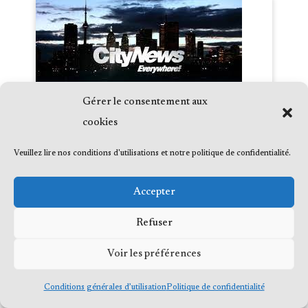
Gérer le consentement aux
cookies
Private property or public space?
Veuillez lire nos conditions d'utilisations et notre politique de confidentialité.
Encampments spark debate over
campus status
Accepter
Date :
2024-05-25
Média :
City News
Refuser
Émission :
Voir les préférences
Conditions générales d’utilisation
Politique de confidentialité
Mohawk Mothers call on SAQ to halt
construction at distribution centre due