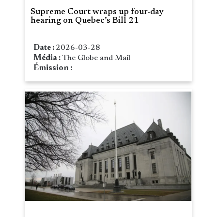
Supreme Court wraps up four-day
hearing on Quebec’s Bill 21
Date :
2026-03-28
Média :
The Globe and Mail
Émission :