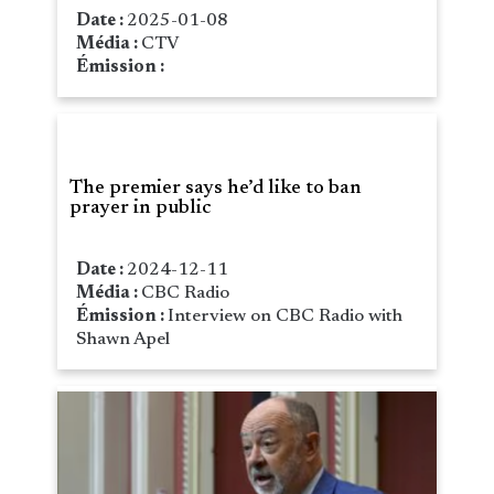
Date :
2025-01-08
Média :
CTV
Émission :
The premier says he’d like to ban
prayer in public
Date :
2024-12-11
Média :
CBC Radio
Émission :
Interview on CBC Radio with
Shawn Apel