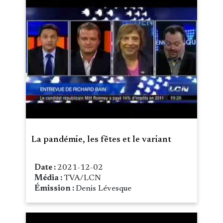
La pandémie, les fêtes et le variant
Date :
2021-12-02
Média :
TVA/LCN
Émission :
Denis Lévesque