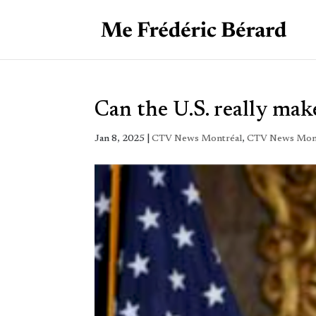
Can the U.S. really mak
Jan 8, 2025
|
CTV News Montréal
,
CTV News Mon