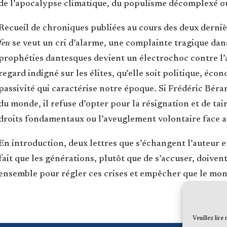
de l’apocalypse climatique, du populisme décomplexé o
Recueil de chroniques publiées au cours des deux derni
feu
se veut un cri d’alarme, une complainte tragique dan
prophéties dantesques devient un électrochoc contre l’a
regard indigné sur les élites, qu’elle soit politique, éc
passivité qui caractérise notre époque. Si Frédéric Bérar
du monde, il refuse d’opter pour la résignation et de taire
droits fondamentaux ou l’aveuglement volontaire face 
En introduction, deux lettres que s’échangent l’auteur et 
fait que les générations, plutôt que de s’accuser, doiven
ensemble pour régler ces crises et empêcher que le mon
Veuillez lire