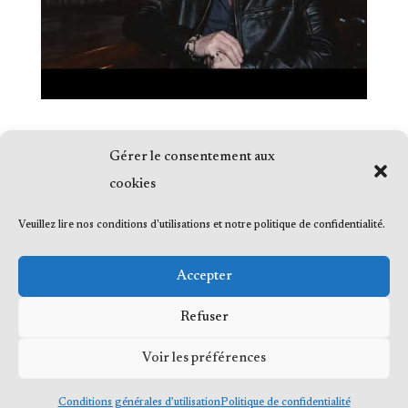
Gérer le consentement aux
cookies
Veuillez lire nos conditions d'utilisations et notre politique de confidentialité.
© 2023 Me Frédéric Bérard, tous droits
réservés
Accepter
Refuser
© 2023 Me Frédéric Bérard, tous droits
Voir les préférences
réservés
Conditions générales d’utilisation
Politique de confidentialité