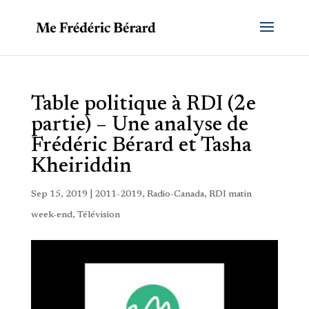
Table politique à RDI (2e
partie) – Une analyse de
Frédéric Bérard et Tasha
Kheiriddin
Sep 15, 2019
|
2011-2019
,
Radio-Canada
,
RDI matin
week-end
,
Télévision