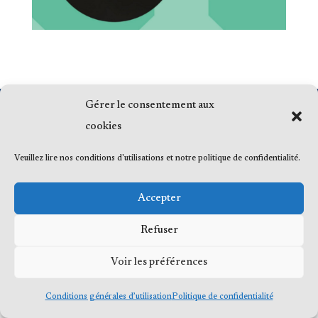
Gérer le consentement aux
cookies
© 2023 Me Frédéric Bérard, tous droits
réservés
Veuillez lire nos conditions d'utilisations et notre politique de confidentialité.
Accepter
© 2023 Me Frédéric Bérard, tous droits
Refuser
réservés
Voir les préférences
Conditions générales d’utilisation
Politique de confidentialité