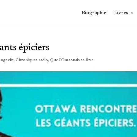
Biographie
Livres
ants épiciers
angevin
,
Chroniques radio
,
Que l'Outaouais se lève