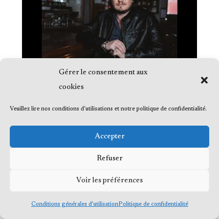
Gérer le consentement aux
cookies
Veuillez lire nos conditions d'utilisations et notre politique de confidentialité.
Accepter
© 2023 Me Frédéric Bérard, tous droits
Refuser
réservés
Voir les préférences
Conditions générales d’utilisation
Politique de confidentialité