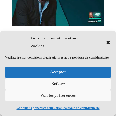
Gérer le consentement aux
cookies
Veuillez lire nos conditions d'utilisations et notre politique de confidentialité.
© 2023 Me Frédéric Bérard, tous droits
réservés
Accepter
Refuser
Voir les préférences
Conditions générales d’utilisation
Politique de confidentialité