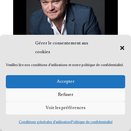
Gérer le consentement aux
cookies
Veuillez lire nos conditions d'utilisations et notre politique de confidentialité.
Accepter
© 2023 Me Frédéric Bérard, tous droits
Refuser
réservés
Voir les préférences
Conditions générales d’utilisation
Politique de confidentialité