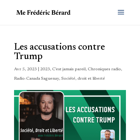
Les accusations contre
Trump
Avr 5, 2023
|
2023
,
C'est jamais pareil
,
Chroniques radio
,
Radio-Canada Saguenay
,
Société, droit et liberté