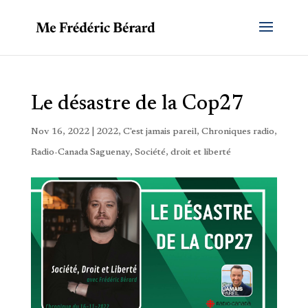
Le désastre de la Cop27
Nov 16, 2022
|
2022
,
C'est jamais pareil
,
Chroniques radio
,
Radio-Canada Saguenay
,
Société, droit et liberté