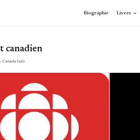
Biographie
Livres
rt canadien
o-Canada Info