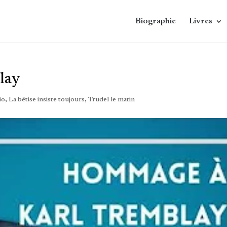
Biographie
Livres
lay
io
,
La bêtise insiste toujours
,
Trudel le matin