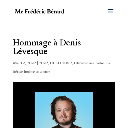
Hommage à Denis
Lévesque
Mai 12, 2022
|
2022
,
CFLO 104.7
,
Chroniques radio
,
La
bêtise insiste toujours