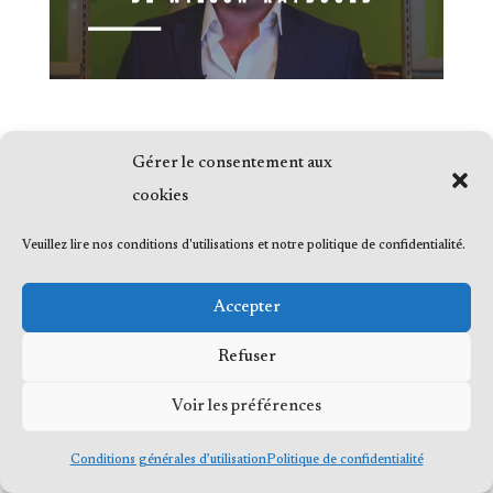
Gérer le consentement aux
cookies
© 2023 Me Frédéric Bérard, tous droits
Veuillez lire nos conditions d'utilisations et notre politique de confidentialité.
réservés
Accepter
Refuser
© 2023 Me Frédéric Bérard, tous droits
Voir les préférences
réservés
Conditions générales d’utilisation
Politique de confidentialité