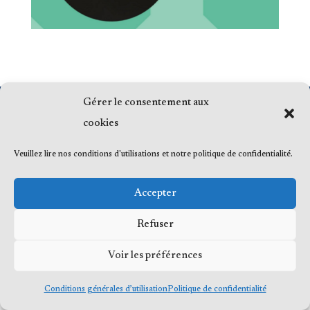
Gérer le consentement aux
cookies
© 2023 Me Frédéric Bérard, tous droits
réservés
Veuillez lire nos conditions d'utilisations et notre politique de confidentialité.
Accepter
© 2023 Me Frédéric Bérard, tous droits
Refuser
réservés
Voir les préférences
Conditions générales d’utilisation
Politique de confidentialité