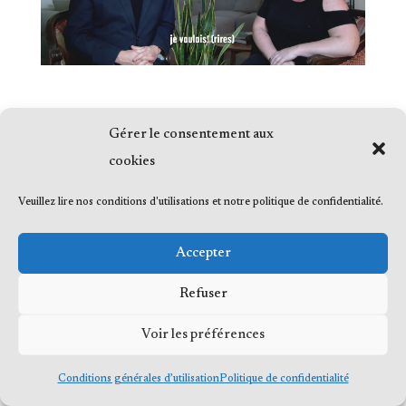
Gérer le consentement aux
cookies
© 2023 Me Frédéric Bérard, tous droits
Veuillez lire nos conditions d'utilisations et notre politique de confidentialité.
réservés
Accepter
Refuser
© 2023 Me Frédéric Bérard, tous droits
Voir les préférences
réservés
Conditions générales d’utilisation
Politique de confidentialité