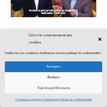
Gérer le consentement aux
cookies
© 2023 Me Frédéric Bérard, tous droits
Veuillez lire nos conditions d'utilisations et notre politique de confidentialité.
réservés
Accepter
Refuser
© 2023 Me Frédéric Bérard, tous droits
Voir les préférences
réservés
Conditions générales d’utilisation
Politique de confidentialité