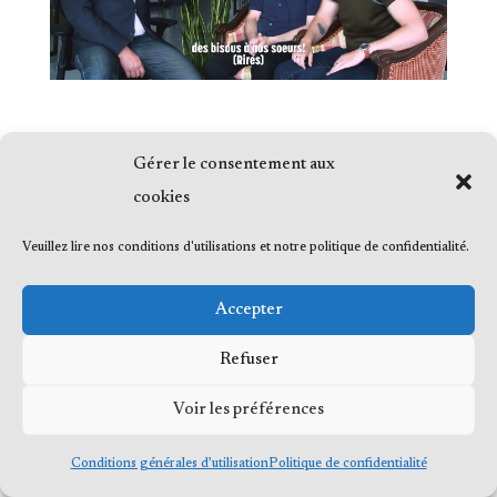
Gérer le consentement aux
cookies
© 2023 Me Frédéric Bérard, tous droits
Veuillez lire nos conditions d'utilisations et notre politique de confidentialité.
réservés
Accepter
Refuser
© 2023 Me Frédéric Bérard, tous droits
Voir les préférences
réservés
Conditions générales d’utilisation
Politique de confidentialité