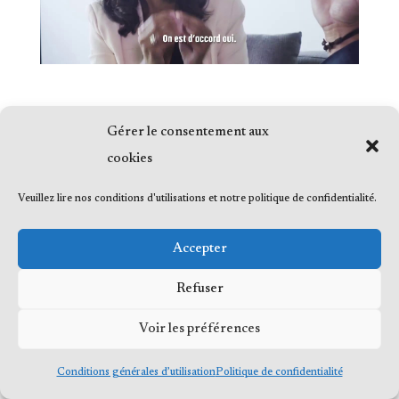
Gérer le consentement aux
cookies
© 2023 Me Frédéric Bérard, tous droits
Veuillez lire nos conditions d'utilisations et notre politique de confidentialité.
réservés
Accepter
Refuser
© 2023 Me Frédéric Bérard, tous droits
Voir les préférences
réservés
Conditions générales d’utilisation
Politique de confidentialité