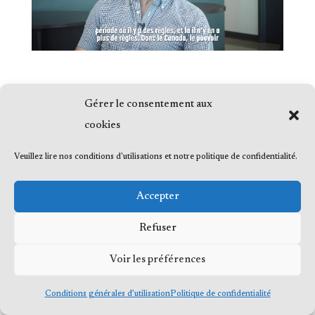
Gérer le consentement aux
cookies
© 2023 Me Frédéric Bérard, tous droits
Veuillez lire nos conditions d'utilisations et notre politique de confidentialité.
réservés
Accepter
Refuser
© 2023 Me Frédéric Bérard, tous droits
Voir les préférences
réservés
Conditions générales d’utilisation
Politique de confidentialité