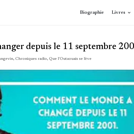
Biographie
Livres
anger depuis le 11 septembre 20
angevin
,
Chroniques radio
,
Que l'Outaouais se lève