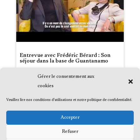
Entrevue avec Frédéric Bérard : Son
séjour dans la base de Guantanamo
Gérer le consentement aux
Date :
2022-06-09
Média :
Radio-Canada
cookies
Émission :
Tout un matin, avec Patrick
Masbourian
Veuillez lire nos conditions d'utilisations et notre politique de confidentialité.
Accepter
Refuser