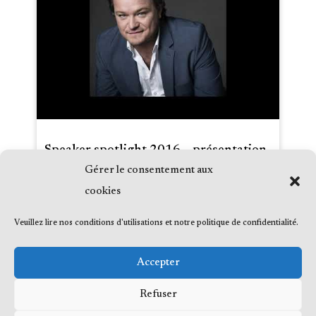
Speaker spotlight 2016 – présentation
Gérer le consentement aux
Date :
2016-11-11
cookies
Média :
TEDxMontréal
Émission :
Veuillez lire nos conditions d'utilisations et notre politique de confidentialité.
Accepter
Refuser