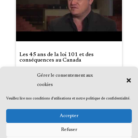
Les 45 ans de la loi 101 et des
conséquences au Canada
Gérer le consentement aux
Date :
2022-08-26
Média :
Radio-Canada Windsor
cookies
Émission :
Matins sans frontières, avec
Charles Lévesque
Veuillez lire nos conditions d'utilisations et notre politique de confidentialité.
Accepter
Refuser