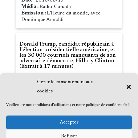
Date :
2016-08-15
Média :
Radio-Canada
Émission :
L’Heure du monde, avec
Dominique Arnoldi
Donald Trump, candidat républicain à
l’élection présidentielle américaine, et
les 30 000 courriels manquants de son
adversaire démocrate, Hillary Clinton
(Extrait à 17 minutes)
Gérer le consentement aux
Date :
2016-07-27
Média :
Radio-Canada
cookies
Émission :
L’Heure du monde, avec
Dominique Arnoldi
Veuillez lire nos conditions d'utilisations et notre politique de confidentialité.
Accepter
Refuser