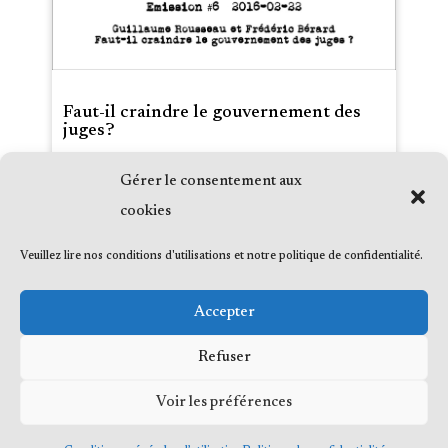
Faut-il craindre le gouvernement des
juges?
Gérer le consentement aux
Date :
2016-02-22
Média :
91,3 Radio VM
cookies
Émission :
La vie des idées, avec Mathieu
Bock-Côté
Veuillez lire nos conditions d'utilisations et notre politique de confidentialité.
Accepter
Refuser
Voir les préférences
© 2023 Me Frédéric Bérard, tous droits
réservés