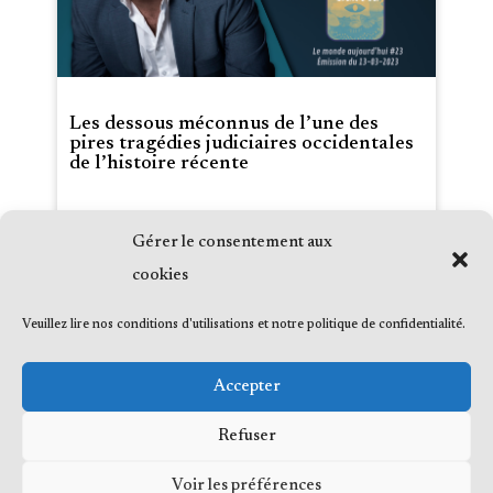
Les dessous méconnus de l’une des
pires tragédies judiciaires occidentales
de l’histoire récente
Date :
2023-03-13
Gérer le consentement aux
Média :
Radio VM
Émission :
Julien Discute - Le monde
cookies
aujourd'hui #23 avec Julien Corona
(Podcast)
Veuillez lire nos conditions d'utilisations et notre politique de confidentialité.
Accepter
Refuser
Voir les préférences
© 2023 Me Frédéric Bérard, tous droits