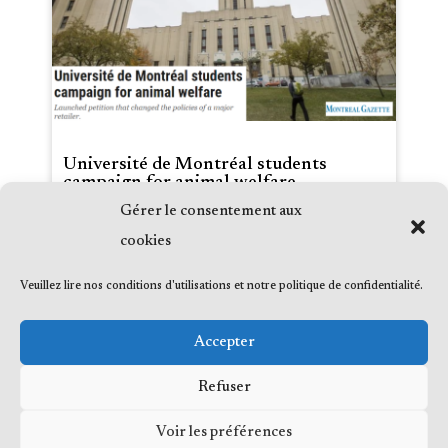
Université de Montréal students
campaign for animal welfare
Gérer le consentement aux
Date :
2023-04-07
cookies
Média :
Montreal Gazette
Émission :
Veuillez lire nos conditions d'utilisations et notre politique de confidentialité.
Accepter
Refuser
Voir les préférences
© 2023 Me Frédéric Bérard, tous droits