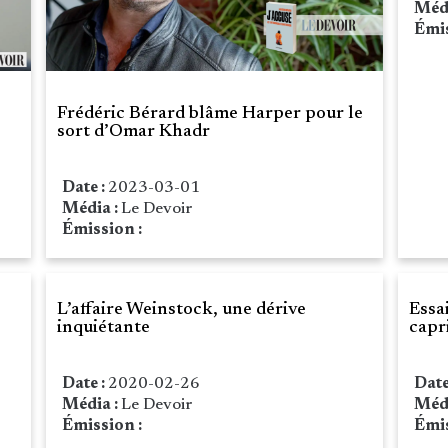
Méd
Émis
Frédéric Bérard blâme Harper pour le
sort d’Omar Khadr
Date :
2023-03-01
Média :
Le Devoir
Émission :
L’affaire Weinstock, une dérive
Essai
inquiétante
capr
Date :
2020-02-26
Date
Média :
Le Devoir
Méd
Émission :
Émis