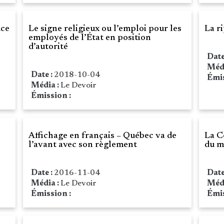
uce
Le signe religieux ou l’emploi pour les
La r
employés de l’État en position
d’autorité
Date
Méd
Date :
2018-10-04
Émis
Média :
Le Devoir
Émission :
Affichage en français – Québec va de
La C
l’avant avec son règlement
du m
Date :
2016-11-04
Date
Média :
Le Devoir
Méd
Émission :
Émis