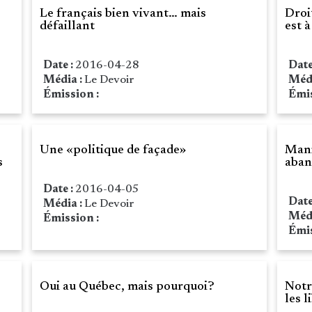
Le français bien vivant… mais
Droi
défaillant
est à
Date :
2016-04-28
Date
Média :
Le Devoir
Méd
Émission :
Émis
Une «politique de façade»
Mani
s
aban
Date :
2016-04-05
Date
Média :
Le Devoir
Méd
Émission :
Émis
Oui au Québec, mais pourquoi?
Notr
les l