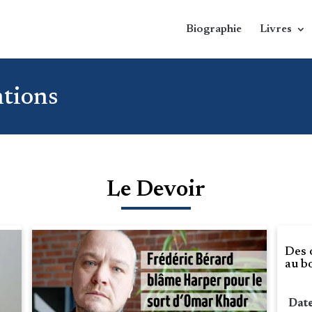
Biographie
Livres
ntions
Le Devoir
Des 
au b
Date