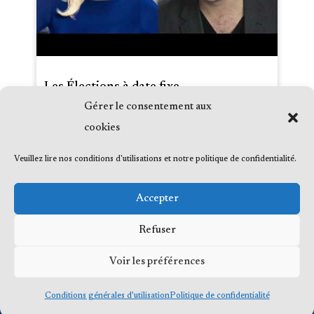
Les Élections à date fixe
Gérer le consentement aux
Date :
2012-08-27
cookies
Média :
Faits et causes
Émission :
Veuillez lire nos conditions d'utilisations et notre politique de confidentialité.
Accepter
Refuser
Voir les préférences
© 2023 Me Frédéric Bérard, tous droits
réservés
Conditions générales d’utilisation
Politique de confidentialité